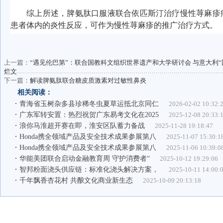
综上所述，脾氨肽口服液联合依匹斯汀治疗慢性荨麻疹
患者体内的炎性反应，可作为慢性荨麻疹的推广治疗方式。
上一篇：
“遇见伦巴第”：联合国教科文组织世界遗产和大学研讨会 与意大利
烂文
下一篇：
解读脾氨肽联合糖皮质激素对过敏性鼻炎
相关阅读：
青海省玉树杂多县珍稀冬虫夏草运抵北京同仁
2026-02-02 10:32:
广东军转安置：热烈祝贺广东易考文化在2025
2025-12-08 20:33:
浪你马淮超开赛在即，淮安区队蓄力备战
2025-11-28 19:18:47
Honda携全领域产品及安全技术成果参展第八
2025-11-07 15:30:1
Honda携全领域产品及安全技术成果参展第八
2025-11-06 10:39:0
华能美团联合启动金融教育周 守护消费者“
2025-10-12 19:29:06
智邦粉面浇头供应链：标准化浇头解决方案，
2025-10-11 14:00:
千年飘香杏花村 共酿文化商业新生态
2025-10-09 20:13:18