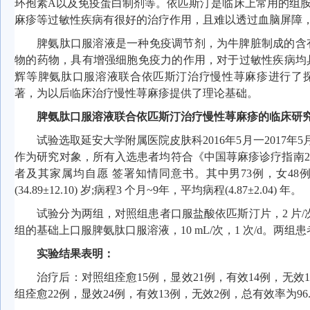
环孢素A以及免疫蛋白制剂等。依匹斯汀是临床上常用的组
麻疹等过敏性疾病有很好的治疗作用，且难以透过血脑屏障
脾氨肽口服溶液是一种免疫调节剂，为牛脾脏制成的含
物的药物，具有增强细胞免疫力的作用，对于过敏性疾病均
辉等脾氨肽口服溶液联合依匹斯汀治疗慢性荨麻疹进行了
著，为以后临床治疗慢性荨麻疹提供了理论基础。
脾氨肽口服溶液联合依匹斯汀治疗慢性荨麻疹的临床研
试验选取延安大学附属医院皮肤科2016年5月一2017年
作为研究对象，所有入选患者均符合《中国荨麻疹诊疗指南20
者及其家属均自愿 签署知情同意书。其中男73例，女48例:
(34.89±12.10) 岁;病程3 个月~9年，平均病程(4.87±2.04) 年。
试验分为两组，对照组患者口服盐酸依匹斯汀片，2 片/
组的基础上口服脾氨肽口服溶液，10 mL/次，1 次/d。两组患
实验结果表明：
治疗后：对照组痊愈15例，显效21例，有效14例，无效10
组痊愈22例，显效24例，有效13例，无效2例，总有效率为96.