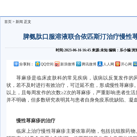
首页
>
新闻
正文
脾氨肽口服溶液联合依匹斯汀治疗慢性
时间:2023-06-16 16:45 来源:未知 编辑：乐小编
分享到：
QQ空间
新浪微博
腾讯微博
人人网
开心网
荨麻疹是临床皮肤科的常见疾病，该病以反复发作的
状，若不及时进行有效治疗，可迁延不愈，形成慢性荨麻疹
以上，且每周发作的次数≥2次的荨麻疹，严重影响患者生
并不明确，但多数研究表明其与患者自身免疫系统缺陷、凝
慢性荨麻疹的治疗
临床上治疗慢性荨麻疹主要依靠药物，包括抗组胺药物