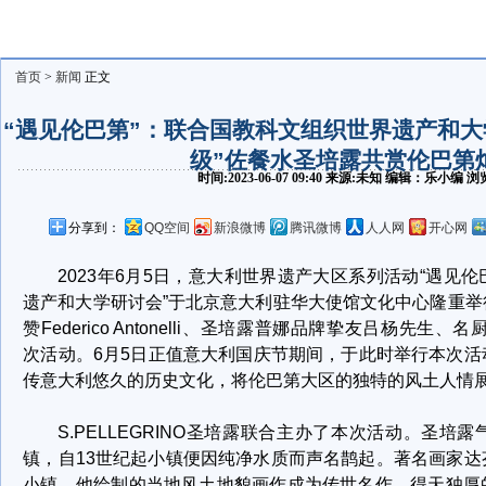
首页
>
新闻
正文
“遇见伦巴第”：联合国教科文组织世界遗产和大
级”佐餐水圣培露共赏伦巴第
时间:2023-06-07 09:40 来源:未知 编辑：乐小编
分享到：
QQ空间
新浪微博
腾讯微博
人人网
开心网
2023年6月5日，意大利世界遗产大区系列活动“遇见
遗产和大学研讨会”于北京意大利驻华大使馆文化中心隆重
赞Federico Antonelli、圣培露普娜品牌挚友吕杨先生、名厨M
次活动。6月5日正值意大利国庆节期间，于此时举行本次
传意大利悠久的历史文化，将伦巴第大区的独特的风土人情
S.PELLEGRINO圣培露联合主办了本次活动。圣
镇，自13世纪起小镇便因纯净水质而声名鹊起。著名画家
小镇，他绘制的当地风土地貌画作成为传世名作。得天独厚