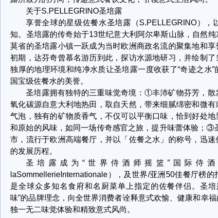
关于S.PELLEGRINO圣培露
享誉全球的星级佐餐水圣培露（S.PELLEGRINO
知。圣培露的传奇始于13世纪意大利阿尔卑斯山脉，自然
莫省的圣培露小镇一跃成为当时欧洲商政名流的聚集地和享
初期，达芬奇曾慕名游历到此，探访水源地研习，并绘制了
独厚的地理环境和纯净水质让圣培露一度收获了“奇迹之水
国宝级佐餐水的美誉。
圣培露拥有独特的三重味觉奇境：①丰沛矿物芬芳，散
氧化碳源自意大利地热田，取自天然，带来细腻绵密和微有
气泡，独有的矿物质香气，不仅可以平衡口味，恰到好处地
和原始的风味，如同一场传奇感官之旅，提升味蕾体验；③圣
市，流行于欧洲高端餐厅，并以「佐餐之水」的称号，迅速
的发展历程。
圣培露成为“世界侍酒师摇篮”国际侍酒师协会（A
laSommellerieInternationale），及世界/亚洲50
是全球众多知名食府和名厨菜单上指定的佐餐伴侣。圣培
味”的品牌理念，向全世界消费者诠释意式欢愉、健康和幸
独一无二味觉体验和精致意式风尚。