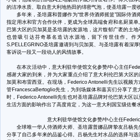
的洁净水质、取自意大利地热田的绵密气泡，使圣培露一度
多年来，圣培露和普娜作为“世界侍酒师摇篮”国际侍酒师
指定用水和官方合作伙伴，更成为全球高端食府和名厨菜单
巴第大区的贝加莫是圣培露的发源地，这片馥郁广袤的土地
也曾吸引达芬奇慕名造访水源地，留下传世佳作。作
S.PELLEGRINO圣培露邀请到与贝加莫、与圣培露有着
客诉说一段又一段动人的风情故事。
在本次活动中，意大利驻华使馆文化参赞/中心主任Federico
感谢大家的到来，并为大家重点介绍了意大利伦巴第大区的两座
加莫和布雷西亚。在现场，Federico Antonelli先生以
管FrancescaBertoglio先生，为到场媒体和嘉宾们分
时，Federico Antonelli先生也对圣培露品牌对伦巴第
生活方面的影响作出了高度肯定，为这一意大利国宝级佐餐
意大利驻华使馆文化参赞/中心主任Federico A
全球唯一华人侍酒师大师、圣培露普娜品牌挚友吕杨先
分享了自己多年来的品鉴心得。吕杨先生对水品的选择与选