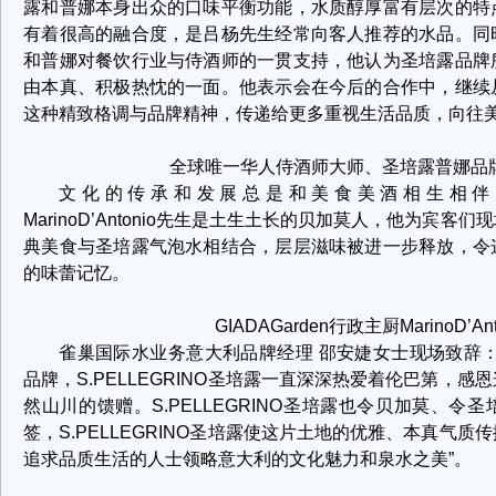
露和普娜本身出众的口味平衡功能，水质醇厚富有层次的特
有着很高的融合度，是吕杨先生经常向客人推荐的水品。同
和普娜对餐饮行业与侍酒师的一贯支持，他认为圣培露品牌
由本真、积极热忱的一面。他表示会在今后的合作中，继续
这种精致格调与品牌精神，传递给更多重视生活品质，向往
全球唯一华人侍酒师大师、圣培露普娜品
文化的传承和发展总是和美食美酒相生相伴，GIA
MarinoD’Antonio先生是土生土长的贝加莫人，他为宾
典美食与圣培露气泡水相结合，层层滋味被进一步释放，令
的味蕾记忆。
GIADAGarden行政主厨MarinoD’An
雀巢国际水业务意大利品牌经理 邵安婕女士现场致辞
品牌，S.PELLEGRINO圣培露一直深深热爱着伦巴第，
然山川的馈赠。S.PELLEGRINO圣培露也令贝加莫、令
签，S.PELLEGRINO圣培露使这片土地的优雅、本真气
追求品质生活的人士领略意大利的文化魅力和泉水之美”。