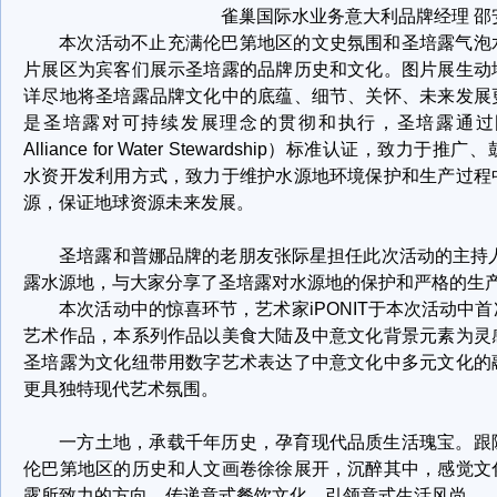
雀巢国际水业务意大利品牌经理 邵
本次活动不止充满伦巴第地区的文史氛围和圣培露气泡
片展区为宾客们展示圣培露的品牌历史和文化。图片展生动
详尽地将圣培露品牌文化中的底蕴、细节、关怀、未来发展
是圣培露对可持续发展理念的贯彻和执行，圣培露通过国
Alliance for Water Stewardship）标准认证，致
水资开发利用方式，致力于维护水源地环境保护和生产过程
源，保证地球资源未来发展。
圣培露和普娜品牌的老朋友张际星担任此次活动的主持人
露水源地，与大家分享了圣培露对水源地的保护和严格的生
本次活动中的惊喜环节，艺术家iPONIT于本次活动中
艺术作品，本系列作品以美食大陆及中意文化背景元素为灵
圣培露为文化纽带用数字艺术表达了中意文化中多元文化的
更具独特现代艺术氛围。
一方土地，承载千年历史，孕育现代品质生活瑰宝。跟
伦巴第地区的历史和人文画卷徐徐展开，沉醉其中，感觉文
露所致力的方向，传递意式餐饮文化，引领意式生活风尚。