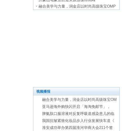
融合美学与力量，润金店以时尚高级珠宝OMP
视频播报
融合美学与力量，润金店以时尚高级珠宝OM
亚马逊海外购快闪开启「海淘免邮节」，
脾氨肽口服溶液对反复呼吸道感染患儿的临
我国抗皱紧致化妆品步入行业发展快车道《
淮安成功举办第四届淮河华商大会211个签