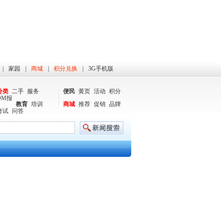
|
家园
|
商城
|
积分兑换
|
3G手机版
分类
二手
服务
便民
黄页
活动
积分
DM报
教育
培训
商城
推荐
促销
品牌
考试
问答