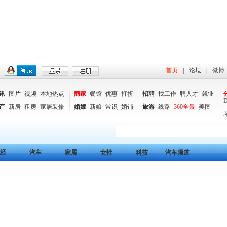
首页
|
论坛
|
微博
讯
图片
视频
本地热点
商家
餐馆
优惠
打折
招聘
找工作
聘人才
就业
产
新房
租房
家居装修
婚嫁
新娘
常识
婚铺
旅游
线路
360全景
美图
经
汽车
家居
女性
科技
汽车频道