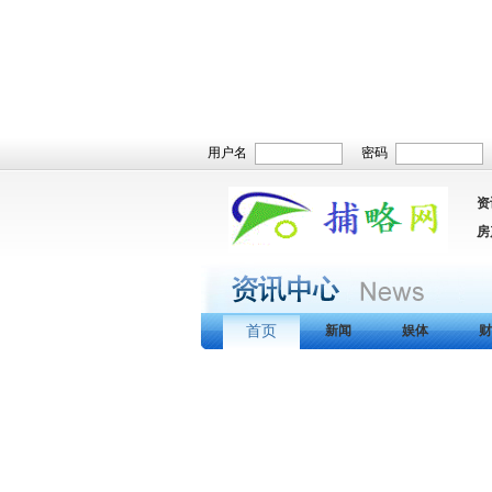
用户名
密码
资
房
首页
新闻
娱体
财