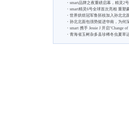
smart品牌之夜重磅启幕，精灵2
smart精灵6号全球首次亮相 重
世界烘焙冠军鲁胚枝加入孙北北
孙北北面包强势挺进华南，为何
smart 携手 Jessie J 开启“Change of 
青海省玉树杂多县珍稀冬虫夏草