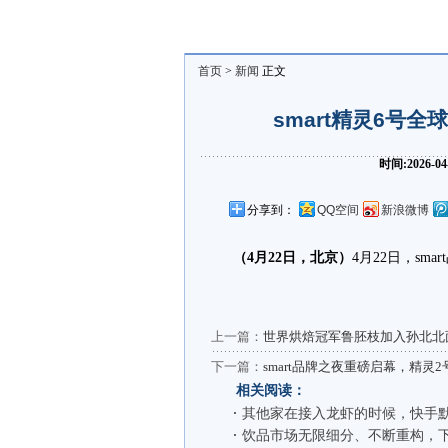
首页
>
新闻
正文
smart精灵6号
时间:2026-0
分享到：
QQ空间
新浪微博
（
4
月
22
日，北京）
4月22日，sma
上一篇：
世界烘焙冠军鲁胚枝加入孙北北
下一篇：
smart品牌之夜重磅启幕，精灵
相关阅读：
其他家在接入龙虾的时候，快手
饮品市场无限细分、不断重构，