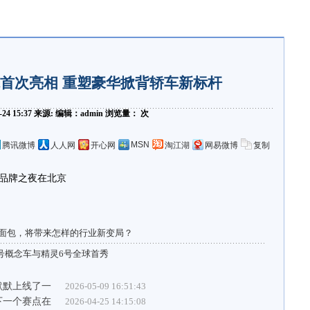
全球首次亮相 重塑豪华掀背轿车新标杆
4-24 15:37 来源: 编辑：admin 浏览量：
次
MSN
腾讯微博
人人网
开心网
淘江湖
网易微博
复制
rt品牌之夜在北京
面包，将带来怎样的行业新变局？
2号概念车与精灵6号全球首秀
默默上线了一
2026-05-09 16:51:43
下一个赛点在
2026-04-25 14:15:08