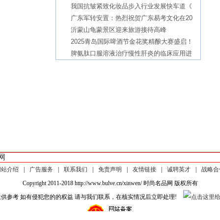
我国抗皱紧致化妆品步入行业发展快车道《
广东军转安置：热烈祝贺广东易考文化在20
沂蒙山龟蒙景区迎来旅游接待高峰
2025青岛国际啤酒节金花奖精酿大赛盛启！
脾氨肽口服溶液治疗慢性肝炎的临床应用进
网
网站介绍
|
广告服务
|
联系我们
|
免责声明
|
友情链接
|
诚聘英才
|
战略合
Copyright 2011-2018 http://www.bulve.cn/xinwen/ 时尚名品网 版权所有
供参考 如有侵犯您的的权益 请与我们联系，在核实情况后立即处理!