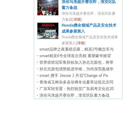
浪你马淮超开赛在即，淮安区队
蓄力备战
浪你马淮超开赛在即，淮安区队蓄
力备战[
详细
]
Honda携全领域产品及安全技术
成果参展第八
Honda携全领域产品及安全技术成果
参展第八[
详细
]
smart品牌之夜重磅启幕，精灵2号概念车与
smart精灵6号全球首次亮相 重塑豪华掀背
世界烘焙冠军鲁胚枝加入孙北北面包，将带
孙北北面包强势挺进华南，为何深莞惠成华
smart 携手 Jessie J 开启“Change of Pe
青海省玉树杂多县珍稀冬虫夏草运抵北京同
广东军转安置：热烈祝贺广东易考文化在20
浪你马淮超开赛在即，淮安区队蓄力备战