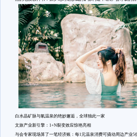
白水晶矿脉与氡温泉的绝妙邂逅，全球独此一家
文旅产业新引擎：1+N裂变效应惊艳亮相
与会专家现场算了一笔经济账：每1元温泉消费可撬动周边产业5倍