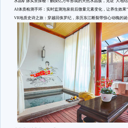
水晶矿脉实景探秘：触摸亿万年形成的天然水晶簇，见证“大地结
AI体质检测手环：实时监测泡泉前后微量元素变化，让养生效果“
VR地质史诗之旅：穿越回侏罗纪，亲历东江断裂带惊心动魄的诞