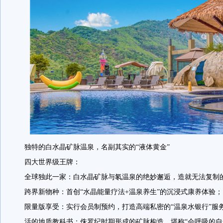
独特的白水晶矿脉温泉，名副其实的“液体黄金”
四大世界级王牌：
全球独此一家：白水晶矿脉与氡温泉的绝妙邂逅，造就无法复制的
跨界新物种：首创“水晶能量疗法+温泉养生”的沉浸式康养体验；
限量版享受：实行会员制预约，打造高端私密的“温泉水银行”服
活的地质教科书：侏罗纪时期形成的矿脉构造，堪称“会呼吸的自